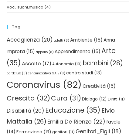
Voci, suoni,musica
(4)
Tag
Accoglienza
(20)
Ambiente
(15)
Anna
adulti
(8)
Arte
Improta
(15)
Apprendimento
(15)
appello
(8)
(35)
bambini
(28)
Ascolto
(17)
Autonomia
(10)
centro studi
(13)
cardclub
(8)
centriniziativa GAIE
(8)
Coronavirus
(82)
Creatività
(15)
Crescita
(32)
Cura
(31)
Dialogo
(12)
Diritti
(11)
Educazione
(35)
Elvio
Disabilità
(20)
Mattalia
(26)
Emilia De Rienzo
(22)
favole
Genitori_Figli
(18)
(14)
Formazione
(13)
genitori
(11)