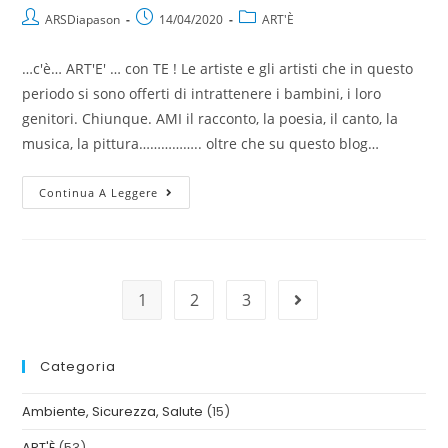
ARSDiapason
14/04/2020
ART'È
…c'è… ART'E' … con TE ! Le artiste e gli artisti che in questo
periodo si sono offerti di intrattenere i bambini, i loro
genitori. Chiunque. AMI il racconto, la poesia, il canto, la
musica, la pittura…………….. oltre che su questo blog…
Continua A Leggere
1
2
3
Categoria
Ambiente, Sicurezza, Salute
(15)
ART'È
(53)