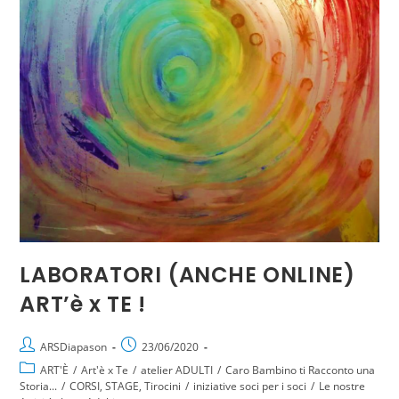
LABORATORI (ANCHE ONLINE)
ART’è x TE !
ARSDiapason
23/06/2020
ART'È
/
Art'è x Te
/
atelier ADULTI
/
Caro Bambino ti Racconto una
Storia...
/
CORSI, STAGE, Tirocini
/
iniziative soci per i soci
/
Le nostre