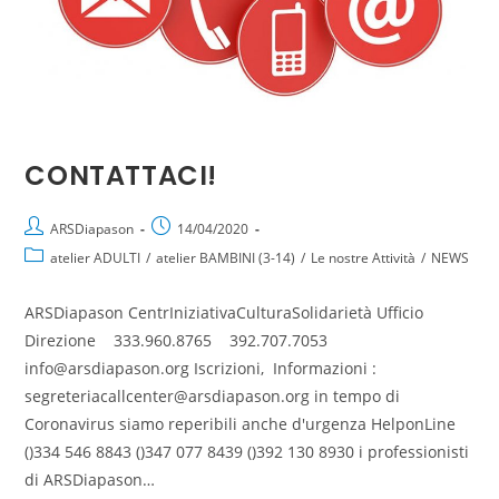
CONTATTACI!
ARSDiapason
14/04/2020
atelier ADULTI
/
atelier BAMBINI (3-14)
/
Le nostre Attività
/
NEWS
ARSDiapason CentrIniziativaCulturaSolidarietà Ufficio
Direzione 333.960.8765 392.707.7053
info@arsdiapason.org Iscrizioni, Informazioni :
segreteriacallcenter@arsdiapason.org in tempo di
Coronavirus siamo reperibili anche d'urgenza HelponLine
()334 546 8843 ()347 077 8439 ()392 130 8930 i professionisti
di ARSDiapason…