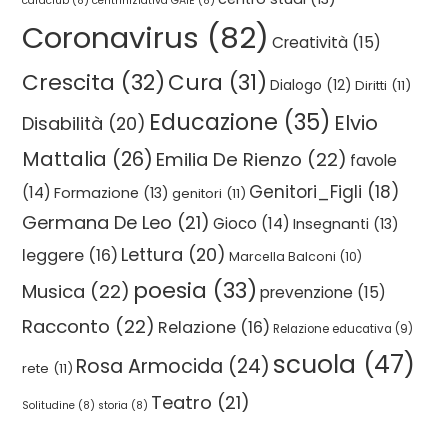
cardclub
(8)
centriniziativa GAIE
(8)
Coronavirus
(82)
Creatività
(15)
Crescita
(32)
Cura
(31)
Dialogo
(12)
Diritti
(11)
Educazione
(35)
Elvio
Disabilità
(20)
Mattalia
(26)
Emilia De Rienzo
(22)
favole
Genitori_Figli
(18)
(14)
Formazione
(13)
genitori
(11)
Germana De Leo
(21)
Gioco
(14)
Insegnanti
(13)
Lettura
(20)
leggere
(16)
Marcella Balconi
(10)
poesia
(33)
Musica
(22)
prevenzione
(15)
Racconto
(22)
Relazione
(16)
Relazione educativa
(9)
scuola
(47)
Rosa Armocida
(24)
rete
(11)
Teatro
(21)
Solitudine
(8)
storia
(8)