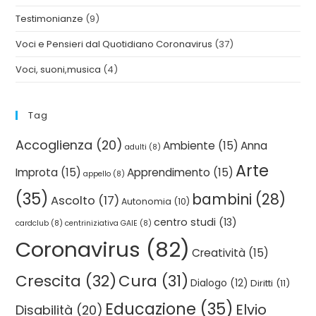
Testimonianze
(9)
Voci e Pensieri dal Quotidiano Coronavirus
(37)
Voci, suoni,musica
(4)
Tag
Accoglienza
(20)
Ambiente
(15)
Anna
adulti
(8)
Arte
Improta
(15)
Apprendimento
(15)
appello
(8)
(35)
bambini
(28)
Ascolto
(17)
Autonomia
(10)
centro studi
(13)
cardclub
(8)
centriniziativa GAIE
(8)
Coronavirus
(82)
Creatività
(15)
Crescita
(32)
Cura
(31)
Dialogo
(12)
Diritti
(11)
Educazione
(35)
Elvio
Disabilità
(20)