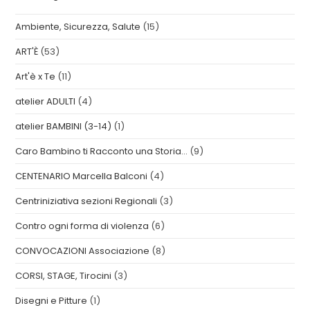
Ambiente, Sicurezza, Salute
(15)
ART'È
(53)
Art'è x Te
(11)
atelier ADULTI
(4)
atelier BAMBINI (3-14)
(1)
Caro Bambino ti Racconto una Storia…
(9)
CENTENARIO Marcella Balconi
(4)
Centriniziativa sezioni Regionali
(3)
Contro ogni forma di violenza
(6)
CONVOCAZIONI Associazione
(8)
CORSI, STAGE, Tirocini
(3)
Disegni e Pitture
(1)