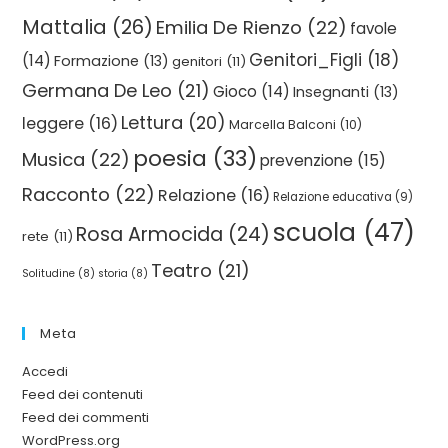
Mattalia
(26)
Emilia De Rienzo
(22)
favole
Genitori_Figli
(18)
(14)
Formazione
(13)
genitori
(11)
Germana De Leo
(21)
Gioco
(14)
Insegnanti
(13)
Lettura
(20)
leggere
(16)
Marcella Balconi
(10)
poesia
(33)
Musica
(22)
prevenzione
(15)
Racconto
(22)
Relazione
(16)
Relazione educativa
(9)
scuola
(47)
Rosa Armocida
(24)
rete
(11)
Teatro
(21)
Solitudine
(8)
storia
(8)
Meta
Accedi
Feed dei contenuti
Feed dei commenti
WordPress.org