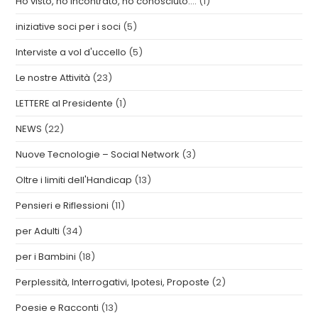
Ho visto, ho incontrato, ho conosciuto….
(1)
iniziative soci per i soci
(5)
Interviste a vol d'uccello
(5)
Le nostre Attività
(23)
LETTERE al Presidente
(1)
NEWS
(22)
Nuove Tecnologie – Social Network
(3)
Oltre i limiti dell'Handicap
(13)
Pensieri e Riflessioni
(11)
per Adulti
(34)
per i Bambini
(18)
Perplessità, Interrogativi, Ipotesi, Proposte
(2)
Poesie e Racconti
(13)