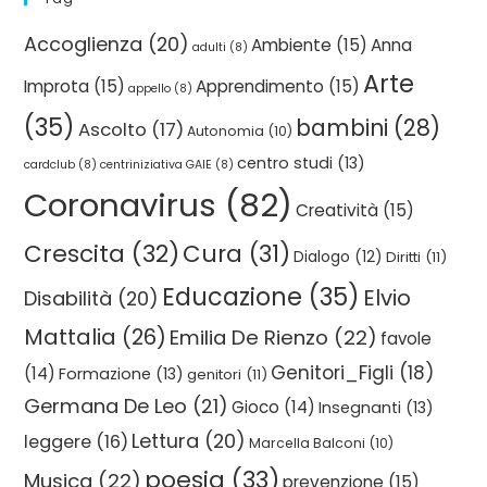
Accoglienza
(20)
Ambiente
(15)
Anna
adulti
(8)
Arte
Improta
(15)
Apprendimento
(15)
appello
(8)
(35)
bambini
(28)
Ascolto
(17)
Autonomia
(10)
centro studi
(13)
cardclub
(8)
centriniziativa GAIE
(8)
Coronavirus
(82)
Creatività
(15)
Crescita
(32)
Cura
(31)
Dialogo
(12)
Diritti
(11)
Educazione
(35)
Elvio
Disabilità
(20)
Mattalia
(26)
Emilia De Rienzo
(22)
favole
Genitori_Figli
(18)
(14)
Formazione
(13)
genitori
(11)
Germana De Leo
(21)
Gioco
(14)
Insegnanti
(13)
Lettura
(20)
leggere
(16)
Marcella Balconi
(10)
poesia
(33)
Musica
(22)
prevenzione
(15)