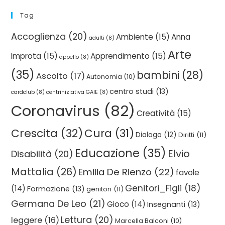
Tag
Accoglienza
(20)
Ambiente
(15)
Anna
adulti
(8)
Arte
Improta
(15)
Apprendimento
(15)
appello
(8)
(35)
bambini
(28)
Ascolto
(17)
Autonomia
(10)
centro studi
(13)
cardclub
(8)
centriniziativa GAIE
(8)
Coronavirus
(82)
Creatività
(15)
Crescita
(32)
Cura
(31)
Dialogo
(12)
Diritti
(11)
Educazione
(35)
Elvio
Disabilità
(20)
Mattalia
(26)
Emilia De Rienzo
(22)
favole
Genitori_Figli
(18)
(14)
Formazione
(13)
genitori
(11)
Germana De Leo
(21)
Gioco
(14)
Insegnanti
(13)
Lettura
(20)
leggere
(16)
Marcella Balconi
(10)