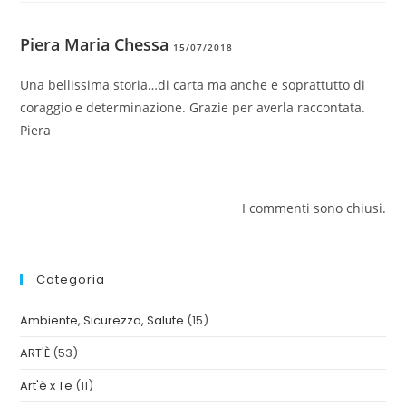
Piera Maria Chessa
15/07/2018
Una bellissima storia…di carta ma anche e soprattutto di
coraggio e determinazione. Grazie per averla raccontata.
Piera
I commenti sono chiusi.
Categoria
Ambiente, Sicurezza, Salute
(15)
ART'È
(53)
Art'è x Te
(11)