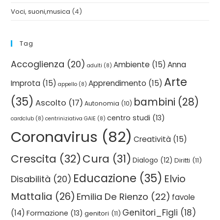
Voci, suoni,musica
(4)
Tag
Accoglienza
(20)
Ambiente
(15)
Anna
adulti
(8)
Arte
Improta
(15)
Apprendimento
(15)
appello
(8)
(35)
bambini
(28)
Ascolto
(17)
Autonomia
(10)
centro studi
(13)
cardclub
(8)
centriniziativa GAIE
(8)
Coronavirus
(82)
Creatività
(15)
Crescita
(32)
Cura
(31)
Dialogo
(12)
Diritti
(11)
Educazione
(35)
Elvio
Disabilità
(20)
Mattalia
(26)
Emilia De Rienzo
(22)
favole
Genitori_Figli
(18)
(14)
Formazione
(13)
genitori
(11)