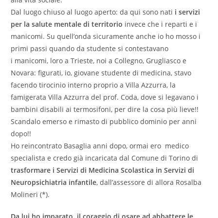
Dal luogo chiuso al luogo aperto: da qui sono nati
i servizi
per la salute mentale di territorio
invece che i reparti e i
manicomi. Su quell’onda sicuramente anche io ho mosso i
primi passi quando da studente si contestavano
i manicomi, loro a Trieste, noi a Collegno, Grugliasco e
Novara: figurati, io, giovane studente di medicina, stavo
facendo tirocinio interno proprio a Villa Azzurra, la
famigerata Villa Azzurra del prof. Coda, dove si legavano i
bambini disabili ai termosifoni, per dire la cosa più lieve!!
Scandalo emerso e rimasto di pubblico dominio per anni
dopo!!
Ho reincontrato Basaglia anni dopo, ormai ero medico
specialista e credo già incaricata dal Comune di Torino di
trasformare i Servizi di Medicina Scolastica in Servizi di
Neuropsichiatria infantile
, dall’assessore di allora Rosalba
Molineri (*).
Da lui ho imparato il coraggio di osare ad abbattere le