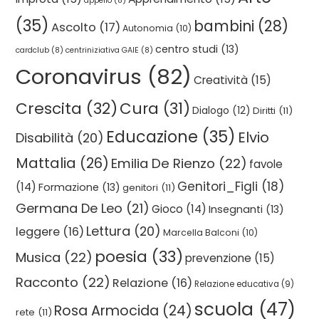
appello
(8)
(35)
bambini
(28)
Ascolto
(17)
Autonomia
(10)
centro studi
(13)
cardclub
(8)
centriniziativa GAIE
(8)
Coronavirus
(82)
Creatività
(15)
Crescita
(32)
Cura
(31)
Dialogo
(12)
Diritti
(11)
Educazione
(35)
Elvio
Disabilità
(20)
Mattalia
(26)
Emilia De Rienzo
(22)
favole
Genitori_Figli
(18)
(14)
Formazione
(13)
genitori
(11)
Germana De Leo
(21)
Gioco
(14)
Insegnanti
(13)
Lettura
(20)
leggere
(16)
Marcella Balconi
(10)
poesia
(33)
Musica
(22)
prevenzione
(15)
Racconto
(22)
Relazione
(16)
Relazione educativa
(9)
scuola
(47)
Rosa Armocida
(24)
rete
(11)