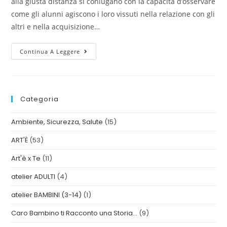
alla giusta distanza si coniugano con la capacità d’osservare
come gli alunni agiscono i loro vissuti nella relazione con gli
altri e nella acquisizione…
Continua A Leggere
Categoria
Ambiente, Sicurezza, Salute
(15)
ART'È
(53)
Art'è x Te
(11)
atelier ADULTI
(4)
atelier BAMBINI (3-14)
(1)
Caro Bambino ti Racconto una Storia…
(9)