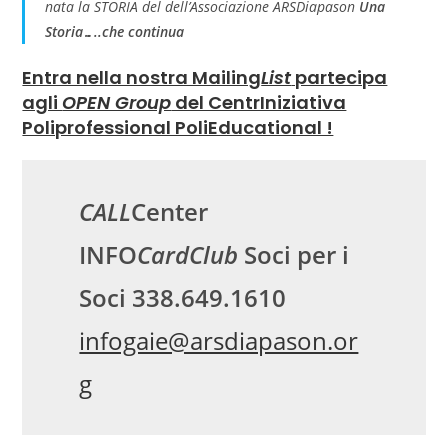
nata la STORIA del dell’Associazione ARS
Diapason
Una
Storia…..che continua
Entra nella nostra Mailing
List
partecipa
agli
OPEN Group
del CentrIniziativa
Poliprofessional PoliEducational !
CALL
Center
INFO
CardClub
Soci per i
Soci 338.649.1610
infogaie@arsdiapason.or
g