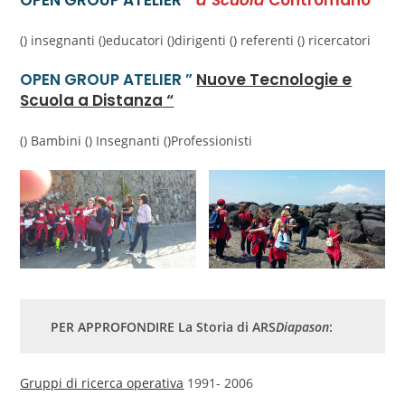
OPEN GROUP ATELIER ”
a Scuola
Contromano
”
() insegnanti ()educatori ()dirigenti () referenti () ricercatori
OPEN GROUP ATELIER ”
Nuove Tecnologie e
Scuola a Distanza “
() Bambini () Insegnanti ()Professionisti
PER APPROFONDIRE La Storia di ARS
Diapason
:
Gruppi di ricerca operativa
1991- 2006