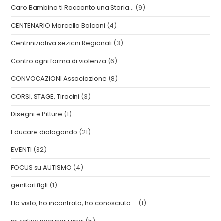
Caro Bambino ti Racconto una Storia…
(9)
CENTENARIO Marcella Balconi
(4)
Centriniziativa sezioni Regionali
(3)
Contro ogni forma di violenza
(6)
CONVOCAZIONI Associazione
(8)
CORSI, STAGE, Tirocini
(3)
Disegni e Pitture
(1)
Educare dialogando
(21)
EVENTI
(32)
FOCUS su AUTISMO
(4)
genitori figli
(1)
Ho visto, ho incontrato, ho conosciuto….
(1)
iniziative soci per i soci
(5)