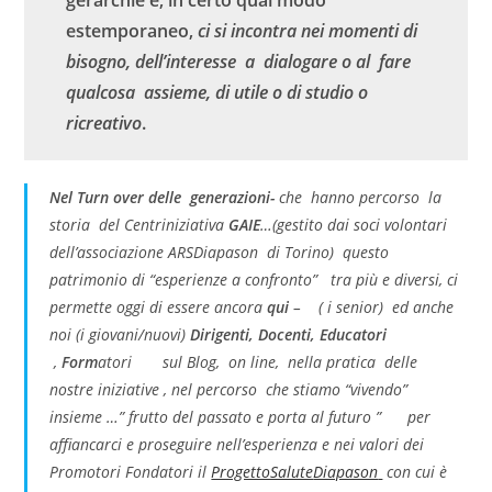
gerarchie e, in certo qual modo
estemporaneo,
ci si incontra nei momenti di
bisogno, dell’interesse a dialogare o al fare
qualcosa assieme, di utile o di studio o
ricreativo
.
Nel Turn over delle generazioni-
che hanno percorso la
storia del Centriniziativa
GAIE
…(gestito dai soci volontari
dell’associazione ARS
Diapason
di Torino) questo
patrimonio di “esperienze a confronto” tra più e diversi, ci
permette oggi di essere ancora
qui
– (
i senior
) ed anche
noi (i
giovani/nuovi
)
Dirigenti, Docenti, Educatori
,
Form
atori
sul Blog, on line, nella pratica delle
nostre iniziative , nel percorso che stiamo “vivendo”
insieme …” frutto del passato e porta al futuro ” per
affiancarci e proseguire nell’esperienza e nei valori dei
Promotori Fondatori il
ProgettoSalute
Diapason
con cui è