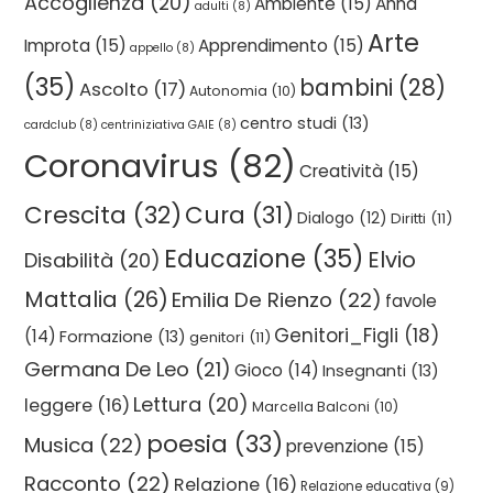
Accoglienza
(20)
Ambiente
(15)
Anna
adulti
(8)
Arte
Improta
(15)
Apprendimento
(15)
appello
(8)
(35)
bambini
(28)
Ascolto
(17)
Autonomia
(10)
centro studi
(13)
cardclub
(8)
centriniziativa GAIE
(8)
Coronavirus
(82)
Creatività
(15)
Crescita
(32)
Cura
(31)
Dialogo
(12)
Diritti
(11)
Educazione
(35)
Elvio
Disabilità
(20)
Mattalia
(26)
Emilia De Rienzo
(22)
favole
Genitori_Figli
(18)
(14)
Formazione
(13)
genitori
(11)
Germana De Leo
(21)
Gioco
(14)
Insegnanti
(13)
Lettura
(20)
leggere
(16)
Marcella Balconi
(10)
poesia
(33)
Musica
(22)
prevenzione
(15)
Racconto
(22)
Relazione
(16)
Relazione educativa
(9)