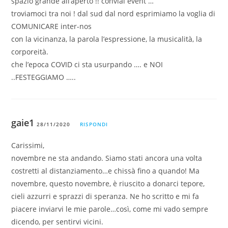
spazio grande all’aperto !! convial event …
troviamoci tra noi ! dal sud dal nord esprimiamo la voglia di
COMUNICARE inter-nos
con la vicinanza, la parola l’espressione, la musicalità, la
corporeità.
che l’epoca COVID ci sta usurpando …. e NOI
..FESTEGGIAMO …..
gaie1
28/11/2020
RISPONDI
Carissimi,
novembre ne sta andando. Siamo stati ancora una volta
costretti al distanziamento…e chissà fino a quando! Ma
novembre, questo novembre, è riuscito a donarci tepore,
cieli azzurri e sprazzi di speranza. Ne ho scritto e mi fa
piacere inviarvi le mie parole…così, come mi vado sempre
dicendo, per sentirvi vicini.