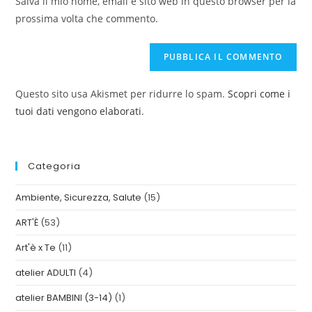
Salva il mio nome, email e sito web in questo browser per la
prossima volta che commento.
Questo sito usa Akismet per ridurre lo spam.
Scopri come i
tuoi dati vengono elaborati
.
Categoria
Ambiente, Sicurezza, Salute
(15)
ART'È
(53)
Art'è x Te
(11)
atelier ADULTI
(4)
atelier BAMBINI (3-14)
(1)