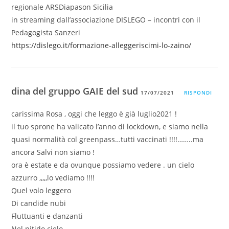
regionale ARSDiapason Sicilia
in streaming dall’associazione DISLEGO – incontri con il
Pedagogista Sanzeri
https://dislego.it/formazione-alleggeriscimi-lo-zaino/
dina del gruppo GAIE del sud
17/07/2021
RISPONDI
carissima Rosa , oggi che leggo è già luglio2021 !
il tuo sprone ha valicato l’anno di lockdown, e siamo nella
quasi normalità col greenpass…tutti vaccinati !!!!……..ma
ancora Salvi non siamo !
ora è estate e da ovunque possiamo vedere . un cielo
azzurro ,,,,,lo vediamo !!!!
Quel volo leggero
Di candide nubi
Fluttuanti e danzanti
Nel nitido cielo