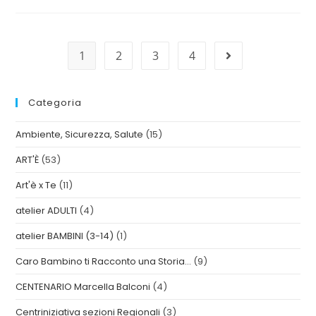
1
2
3
4
Categoria
Ambiente, Sicurezza, Salute
(15)
ART'È
(53)
Art'è x Te
(11)
atelier ADULTI
(4)
atelier BAMBINI (3-14)
(1)
Caro Bambino ti Racconto una Storia…
(9)
CENTENARIO Marcella Balconi
(4)
Centriniziativa sezioni Regionali
(3)