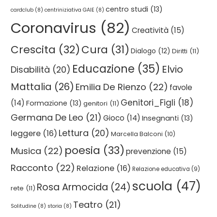
centro studi
(13)
cardclub
(8)
centriniziativa GAIE
(8)
Coronavirus
(82)
Creatività
(15)
Crescita
(32)
Cura
(31)
Dialogo
(12)
Diritti
(11)
Educazione
(35)
Elvio
Disabilità
(20)
Mattalia
(26)
Emilia De Rienzo
(22)
favole
Genitori_Figli
(18)
(14)
Formazione
(13)
genitori
(11)
Germana De Leo
(21)
Gioco
(14)
Insegnanti
(13)
Lettura
(20)
leggere
(16)
Marcella Balconi
(10)
poesia
(33)
Musica
(22)
prevenzione
(15)
Racconto
(22)
Relazione
(16)
Relazione educativa
(9)
scuola
(47)
Rosa Armocida
(24)
rete
(11)
Teatro
(21)
Solitudine
(8)
storia
(8)