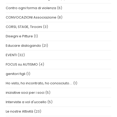
Contro ogni forma di violenza
(6)
CONVOCAZIONI Associazione
(8)
CORSI, STAGE, Tirocini
(3)
Disegni e Pitture
(1)
Educare dialogando
(21)
EVENTI
(32)
FOCUS su AUTISMO
(4)
genitori figli
(1)
Ho visto, ho incontrato, ho conosciuto….
(1)
iniziative soci per i soci
(5)
Interviste a vol d'uccello
(5)
Le nostre Attività
(23)