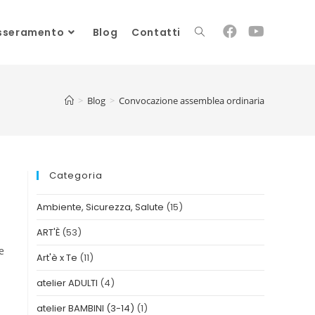
sseramento
Blog
Contatti
>
Blog
>
Convocazione assemblea ordinaria
Categoria
Ambiente, Sicurezza, Salute
(15)
ART'È
(53)
e
Art'è x Te
(11)
atelier ADULTI
(4)
atelier BAMBINI (3-14)
(1)