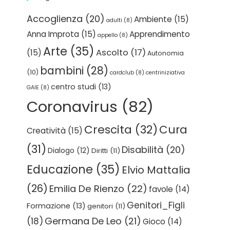
Accoglienza
(20)
Ambiente
(15)
adulti
(8)
Anna Improta
(15)
Apprendimento
appello
(8)
Arte
(35)
Ascolto
(17)
(15)
Autonomia
bambini
(28)
(10)
cardclub
(8)
centriniziativa
centro studi
(13)
GAIE
(8)
Coronavirus
(82)
Crescita
(32)
Cura
Creatività
(15)
(31)
Disabilità
(20)
Dialogo
(12)
Diritti
(11)
Educazione
(35)
Elvio Mattalia
(26)
Emilia De Rienzo
(22)
favole
(14)
Genitori_Figli
Formazione
(13)
genitori
(11)
Germana De Leo
(21)
(18)
Gioco
(14)