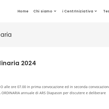
Home
Chi siamo
i CentrIniziativa
Te
aria
inaria 2024
NO alle ore 07.00 in prima convocazione ed in seconda convocazion
A ORDINARIA annuale di ARS Diapason per discutere e deliberare