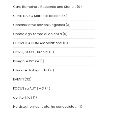
Caro Bambino ti Racconto una Storia…
(9)
CENTENARIO Marcella Balconi
(4)
Centriniziativa sezioni Regionali
(3)
Contro ogni forma di violenza
(6)
CONVOCAZIONI Associazione
(8)
CORSI, STAGE, Tirocini
(3)
Disegni e Pitture
(1)
Educare dialogando
(21)
EVENTI
(32)
FOCUS su AUTISMO
(4)
genitori figli
(1)
Ho visto, ho incontrato, ho conosciuto….
(1)