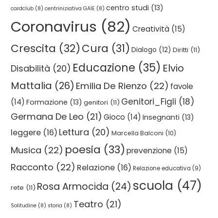
centro studi
(13)
cardclub
(8)
centriniziativa GAIE
(8)
Coronavirus
(82)
Creatività
(15)
Crescita
(32)
Cura
(31)
Dialogo
(12)
Diritti
(11)
Educazione
(35)
Elvio
Disabilità
(20)
Mattalia
(26)
Emilia De Rienzo
(22)
favole
Genitori_Figli
(18)
(14)
Formazione
(13)
genitori
(11)
Germana De Leo
(21)
Gioco
(14)
Insegnanti
(13)
Lettura
(20)
leggere
(16)
Marcella Balconi
(10)
poesia
(33)
Musica
(22)
prevenzione
(15)
Racconto
(22)
Relazione
(16)
Relazione educativa
(9)
scuola
(47)
Rosa Armocida
(24)
rete
(11)
Teatro
(21)
Solitudine
(8)
storia
(8)