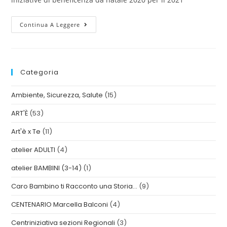
Continua A Leggere
Categoria
Ambiente, Sicurezza, Salute
(15)
ART'È
(53)
Art'è x Te
(11)
atelier ADULTI
(4)
atelier BAMBINI (3-14)
(1)
Caro Bambino ti Racconto una Storia…
(9)
CENTENARIO Marcella Balconi
(4)
Centriniziativa sezioni Regionali
(3)