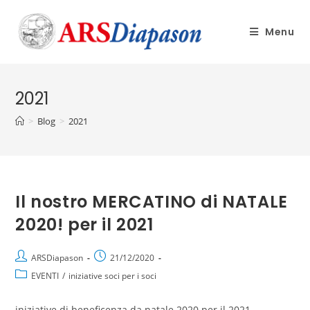
Menu
2021
>
Blog
>
2021
Il nostro MERCATINO di NATALE
2020! per il 2021
ARSDiapason
21/12/2020
EVENTI
/
iniziative soci per i soci
iniziative di beneficenza da natale 2020 per il 2021