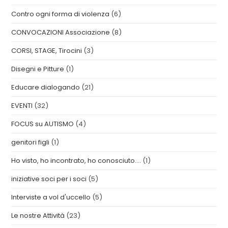
Contro ogni forma di violenza
(6)
CONVOCAZIONI Associazione
(8)
CORSI, STAGE, Tirocini
(3)
Disegni e Pitture
(1)
Educare dialogando
(21)
EVENTI
(32)
FOCUS su AUTISMO
(4)
genitori figli
(1)
Ho visto, ho incontrato, ho conosciuto….
(1)
iniziative soci per i soci
(5)
Interviste a vol d'uccello
(5)
Le nostre Attività
(23)