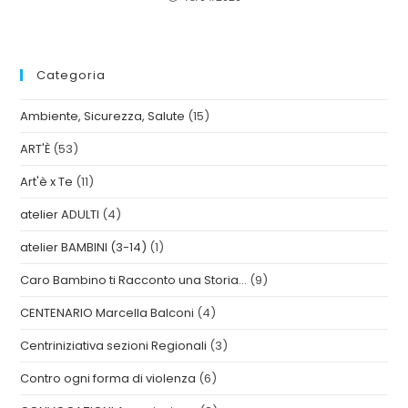
Categoria
Ambiente, Sicurezza, Salute
(15)
ART'È
(53)
Art'è x Te
(11)
atelier ADULTI
(4)
atelier BAMBINI (3-14)
(1)
Caro Bambino ti Racconto una Storia…
(9)
CENTENARIO Marcella Balconi
(4)
Centriniziativa sezioni Regionali
(3)
Contro ogni forma di violenza
(6)