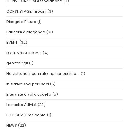
CONVOCAZIONI Associazione
(8)
CORSI, STAGE, Tirocini
(3)
Disegni e Pitture
(1)
Educare dialogando
(21)
EVENTI
(32)
FOCUS su AUTISMO
(4)
genitori figli
(1)
Ho visto, ho incontrato, ho conosciuto….
(1)
iniziative soci per i soci
(5)
Interviste a vol d'uccello
(5)
Le nostre Attività
(23)
LETTERE al Presidente
(1)
NEWS
(22)