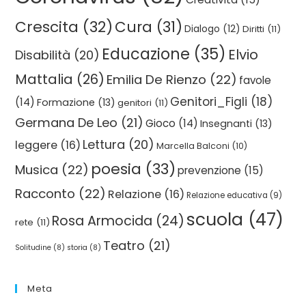
Crescita
(32)
Cura
(31)
Dialogo
(12)
Diritti
(11)
Educazione
(35)
Elvio
Disabilità
(20)
Mattalia
(26)
Emilia De Rienzo
(22)
favole
Genitori_Figli
(18)
(14)
Formazione
(13)
genitori
(11)
Germana De Leo
(21)
Gioco
(14)
Insegnanti
(13)
Lettura
(20)
leggere
(16)
Marcella Balconi
(10)
poesia
(33)
Musica
(22)
prevenzione
(15)
Racconto
(22)
Relazione
(16)
Relazione educativa
(9)
scuola
(47)
Rosa Armocida
(24)
rete
(11)
Teatro
(21)
Solitudine
(8)
storia
(8)
Meta