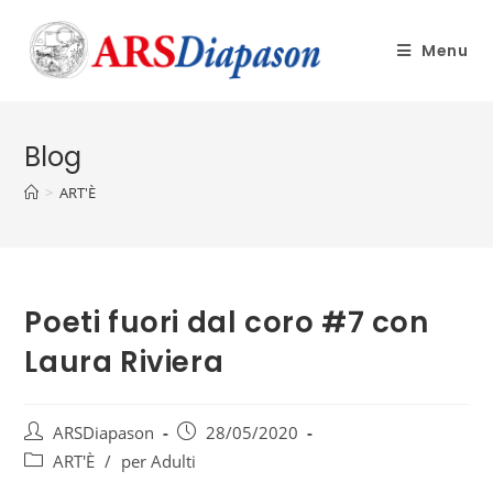
Menu
Blog
>
ART'È
Poeti fuori dal coro #7 con
Laura Riviera
ARSDiapason
28/05/2020
ART'È
/
per Adulti